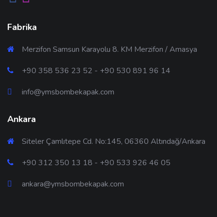
Fabrika
Merzifon Samsun Karayolu 8. KM Merzifon / Amasya
+90 358 536 23 52 - +90 530 891 96 14
info@ymsbombekapak.com
Ankara
Siteler Çamlıtepe Cd. No:145, 06360 Altındağ/Ankara
+90 312 350 13 18 - +90 533 926 46 05
ankara@ymsbombekapak.com