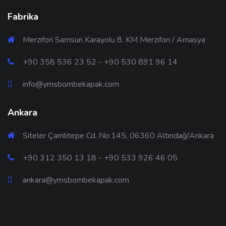
Fabrika
Merzifon Samsun Karayolu 8. KM Merzifon / Amasya
+90 358 536 23 52 - +90 530 891 96 14
info@ymsbombekapak.com
Ankara
Siteler Çamlıtepe Cd. No:145, 06360 Altındağ/Ankara
+90 312 350 13 18 - +90 533 926 46 05
ankara@ymsbombekapak.com