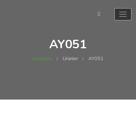
AY051
Anasayfa
Ürünler
AY051