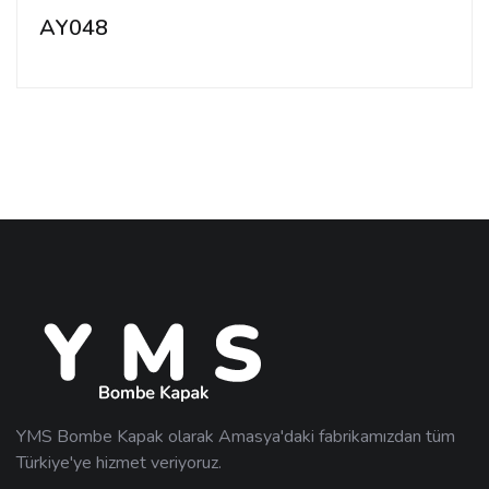
AY048
YMS Bombe Kapak olarak Amasya'daki fabrikamızdan tüm
Türkiye'ye hizmet veriyoruz.