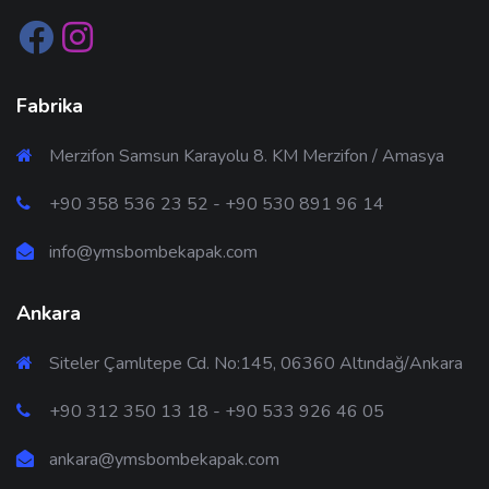
Fabrika
Merzifon Samsun Karayolu 8. KM Merzifon / Amasya
+90 358 536 23 52 - +90 530 891 96 14
info@ymsbombekapak.com
Ankara
Siteler Çamlıtepe Cd. No:145, 06360 Altındağ/Ankara
+90 312 350 13 18 - +90 533 926 46 05
ankara@ymsbombekapak.com